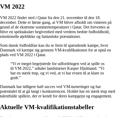
VM 2022
VM 2022 finder sted i Qatar fra den 21. november til den 18.
december. Dette er første gang, at VM bliver afholdt om vinteren på
grund af de ekstreme sommertemperaturer i Qatar. Det forventes at
blive en spektakulær begivenhed med verdens bedste fodboldhold,
emotionelle øjeblikke og fantastiske præstationer.
Som dansk fodboldfan kan du se frem til spændende kampe, hvor
Danmark vil kæmpe sig gennem VM-kvalifikationen for at opnå en
plads ved VM 2022 i Qatar.
“Vi er meget begejstrede for udfordringen ved at spille os
til VM 2022,” udtaler landstræner Kasper Hjulmand. “Vi
har en stærk trup, og vi ved, at vi har evnen til at klare os
godt.”
Danmark har tidligere haft succes ved VM-turneringer og har
potentialet til at gå langt i konkurrencen. Holdet har en stærk trup med
talentfulde spillere, der er kendt for deres kampgejst og engagement.
Aktuelle VM-kvalifikationstabeller