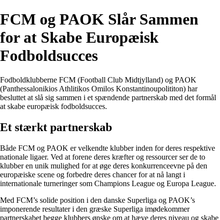
FCM og PAOK Slår Sammen
for at Skabe Europæisk
Fodboldsucces
Fodboldklubberne FCM (Football Club Midtjylland) og PAOK
(Panthessalonikios Athlitikos Omilos Konstantinoupolititon) har
besluttet at slå sig sammen i et spændende partnerskab med det formål
at skabe europæisk fodboldsucces.
Et stærkt partnerskab
Både FCM og PAOK er velkendte klubber inden for deres respektive
nationale ligaer. Ved at forene deres kræfter og ressourcer ser de to
klubber en unik mulighed for at øge deres konkurrenceevne på den
europæiske scene og forbedre deres chancer for at nå langt i
internationale turneringer som Champions League og Europa League.
Med FCM’s solide position i den danske Superliga og PAOK’s
imponerende resultater i den græske Superliga imødekommer
partnerskabet begge klubbers ønske om at hæve deres niveau og skabe