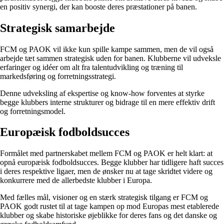
en positiv synergi, der kan booste deres præstationer på banen.
Strategisk samarbejde
FCM og PAOK vil ikke kun spille kampe sammen, men de vil også
arbejde tæt sammen strategisk uden for banen. Klubberne vil udveksle
erfaringer og idéer om alt fra talentudvikling og træning til
markedsføring og forretningsstrategi.
Denne udveksling af ekspertise og know-how forventes at styrke
begge klubbers interne strukturer og bidrage til en mere effektiv drift
og forretningsmodel.
Europæisk fodboldsucces
Formålet med partnerskabet mellem FCM og PAOK er helt klart: at
opnå europæisk fodboldsucces. Begge klubber har tidligere haft succes
i deres respektive ligaer, men de ønsker nu at tage skridtet videre og
konkurrere med de allerbedste klubber i Europa.
Med fælles mål, visioner og en stærk strategisk tilgang er FCM og
PAOK godt rustet til at tage kampen op mod Europas mest etablerede
klubber og skabe historiske øjeblikke for deres fans og det danske og