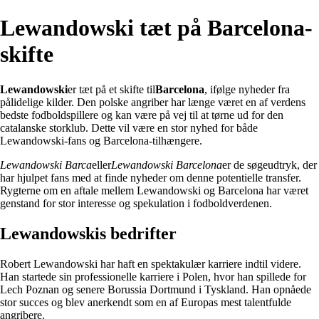
Lewandowski tæt på Barcelona-
skifte
Lewandowski
er tæt på et skifte til
Barcelona
, ifølge nyheder fra
pålidelige kilder. Den polske angriber har længe været en af verdens
bedste fodboldspillere og kan være på vej til at tørne ud for den
catalanske storklub. Dette vil være en stor nyhed for både
Lewandowski-fans og Barcelona-tilhængere.
Lewandowski Barca
eller
Lewandowski Barcelona
er de søgeudtryk, der
har hjulpet fans med at finde nyheder om denne potentielle transfer.
Rygterne om en aftale mellem Lewandowski og Barcelona har været
genstand for stor interesse og spekulation i fodboldverdenen.
Lewandowskis bedrifter
Robert Lewandowski har haft en spektakulær karriere indtil videre.
Han startede sin professionelle karriere i Polen, hvor han spillede for
Lech Poznan og senere Borussia Dortmund i Tyskland. Han opnåede
stor succes og blev anerkendt som en af Europas mest talentfulde
angribere.