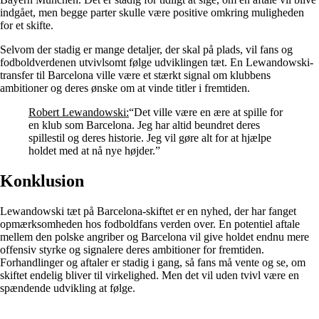
indgået, men begge parter skulle være positive omkring muligheden
for et skifte.
Selvom der stadig er mange detaljer, der skal på plads, vil fans og
fodboldverdenen utvivlsomt følge udviklingen tæt. En Lewandowski-
transfer til Barcelona ville være et stærkt signal om klubbens
ambitioner og deres ønske om at vinde titler i fremtiden.
Robert Lewandowski:
“Det ville være en ære at spille for
en klub som Barcelona. Jeg har altid beundret deres
spillestil og deres historie. Jeg vil gøre alt for at hjælpe
holdet med at nå nye højder.”
Konklusion
Lewandowski tæt på Barcelona-skiftet er en nyhed, der har fanget
opmærksomheden hos fodboldfans verden over. En potentiel aftale
mellem den polske angriber og Barcelona vil give holdet endnu mere
offensiv styrke og signalere deres ambitioner for fremtiden.
Forhandlinger og aftaler er stadig i gang, så fans må vente og se, om
skiftet endelig bliver til virkelighed. Men det vil uden tvivl være en
spændende udvikling at følge.