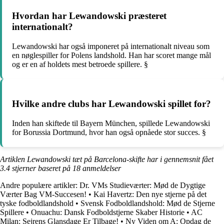
Hvordan har Lewandowski præsteret
internationalt?
Lewandowski har også imponeret på internationalt niveau som
en nøglespiller for Polens landshold. Han har scoret mange mål
og er en af holdets mest betroede spillere. §
Hvilke andre clubs har Lewandowski spillet for?
Inden han skiftede til Bayern München, spillede Lewandowski
for Borussia Dortmund, hvor han også opnåede stor succes. §
Artiklen Lewandowski tæt på Barcelona-skifte har i gennemsnit fået
3.4
stjerner baseret på
18
anmeldelser
Andre populære artikler:
Dr. VMs Studieværter: Mød de Dygtige
Værter Bag VM-Succesen!
•
Kai Havertz: Den nye stjerne på det
tyske fodboldlandshold
•
Svensk Fodboldlandshold: Mød de Stjerne
Spillere
•
Onuachu: Dansk Fodboldstjerne Skaber Historie
•
AC
Milan: Sejrens Glansdage Er Tilbage!
•
Ny Viden om A: Opdag de