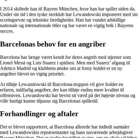
I 2014 skiftede han til Bayern München, hvor han har spillet siden da.
Under sin tid i den tyske storklub har Lewandowski imponeret med sin
scoringsevne og tekniske færdigheder. Han har vundet adskillige
nationale og internationale titler og har været en vigtig brik i Bayerns
succes.
Barcelonas behov for en angriber
Barcelona har længe været kendt for deres angreb med stjerner som
Lionel Messi og Luis Suarez i spidsen. Men med Suarez’ afgang til
Atletico Madrid og klubbens ønske om at forny holdet er en ny
angriber blevet en vigtig prioritet.
At tilføje Lewandowski til Barcelona-truppen vil give holdet en
erfaren, målfarlig angriber, der kan tilføje endnu mere kvalitet til
offensiven. Lewandowski har bevist sit værd på det højeste niveau og
ville hurtigt kunne tilpasse sig Barcelonas spillestil.
Forhandlinger og aftaler
Det er blevet rapporteret, at Barcelona allerede har indledt samtaler
med Lewandowskis repræsentanter og hans nuværende arbejdsgiver
Bayern München. Det er stadig for tidligt at sige, om en aftale vil blive