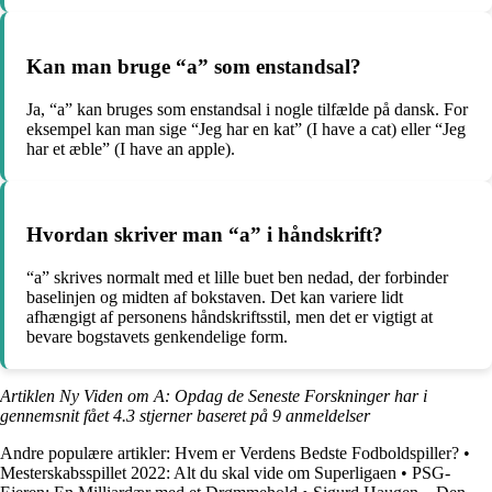
Kan man bruge “a” som enstandsal?
Ja, “a” kan bruges som enstandsal i nogle tilfælde på dansk. For
eksempel kan man sige “Jeg har en kat” (I have a cat) eller “Jeg
har et æble” (I have an apple).
Hvordan skriver man “a” i håndskrift?
“a” skrives normalt med et lille buet ben nedad, der forbinder
baselinjen og midten af bokstaven. Det kan variere lidt
afhængigt af personens håndskriftsstil, men det er vigtigt at
bevare bogstavets genkendelige form.
Artiklen Ny Viden om A: Opdag de Seneste Forskninger har i
gennemsnit fået
4.3
stjerner baseret på
9
anmeldelser
Andre populære artikler:
Hvem er Verdens Bedste Fodboldspiller?
•
Mesterskabsspillet 2022: Alt du skal vide om Superligaen
•
PSG-