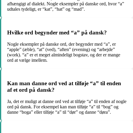
afhængigt af dialekt. Nogle eksempler på danske ord, hvor “a”
udtales tydeligt, er “kat”, “hat” og “mad”.
Hvilke ord begynder med “a” på dansk?
Nogle eksempler på danske ord, der begynder med “a”, er
“apple” (æble), “at” (ved), “aften” (evening) og “arbejde”
(work). “a” er et meget almindeligt bogstav, og der er mange
ord at vælge imellem.
Kan man danne ord ved at tilføje “a” til enden
af et ord på dansk?
Ja, det er muligt at danne ord ved at tilføje “a” til enden af nogle
ord på dansk. For eksempel kan man tilføje “a” til “bog” og
danne “boga” eller tilføje “a” til “dør” og danne “døra”.