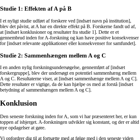
Studie 1: Effekten af A på B
I et nyligt studie udført af forskere ved [indsæt navn på institution],
blev det påvist, at A har en direkte effekt på B. Forskerne fandt ud af,
at [indsæt konklusioner og resultater fra studie 1]. Dette er et
gennembrud inden for A-forskning og kan have positive konsekvenser
for [indsæt relevante applikationer eller konsekvenser for samfundet].
Studie 2: Sammenhængen mellem A og C
I en anden nylig forskningsundersøgelse, gennemført af [indsæt
forskergruppe], blev der undersøgt en potentiel sammenhæng mellem
A og C. Resultaterne viser, at [indsæt sammenhænge mellem A og C].
Dette resultater er vigtige, da de kan hjælpe os med at forstå [indsæt
betydning af sammenhængen mellem A og C].
Konklusion
Den seneste forskning inden for A, som vi har præsenteret her, er kun
toppen af isbjerget. A-forskningen udvikler sig konstant, og der er altid
nye opdagelser at gøre.
Vi opfordrer dig til at fortsætte med at følge med i den seneste viden