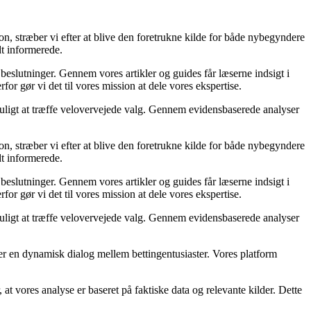
on, stræber vi efter at blive den foretrukne kilde for både nybegyndere
dt informerede.
 beslutninger. Gennem vores artikler og guides får læserne indsigt i
or gør vi det til vores mission at dele vores ekspertise.
 muligt at træffe velovervejede valg. Gennem evidensbaserede analyser
on, stræber vi efter at blive den foretrukne kilde for både nybegyndere
dt informerede.
 beslutninger. Gennem vores artikler og guides får læserne indsigt i
or gør vi det til vores mission at dele vores ekspertise.
 muligt at træffe velovervejede valg. Gennem evidensbaserede analyser
ber en dynamisk dialog mellem bettingentusiaster. Vores platform
r, at vores analyse er baseret på faktiske data og relevante kilder. Dette