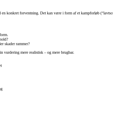
l en konkret forventning. Det kan være i form af et kampforløb (“lavtsc
 form.
 hold?
ller skader rammer?
din vurdering mere realistisk – og mere brugbar.
et
ng