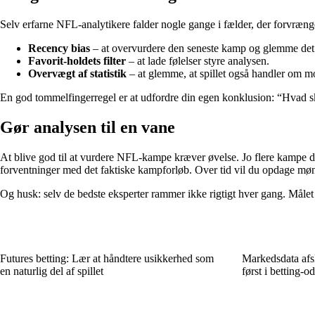
Selv erfarne NFL-analytikere falder nogle gange i fælder, der forvræng
Recency bias
– at overvurdere den seneste kamp og glemme det 
Favorit-holdets filter
– at lade følelser styre analysen.
Overvægt af statistik
– at glemme, at spillet også handler om 
En god tommelfingerregel er at udfordre din egen konklusion: “Hvad skul
Gør analysen til en vane
At blive god til at vurdere NFL-kampe kræver øvelse. Jo flere kampe du
forventninger med det faktiske kampforløb. Over tid vil du opdage møns
Og husk: selv de bedste eksperter rammer ikke rigtigt hver gang. Målet e
Futures betting: Lær at håndtere usikkerhed som
Markedsdata afsl
en naturlig del af spillet
først i betting-o