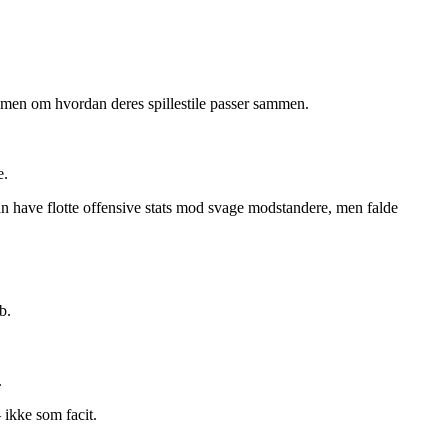
men om hvordan deres spillestile passer sammen.
e.
an have flotte offensive stats mod svage modstandere, men falde
b.
.
 ikke som facit.