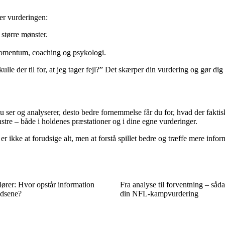
er vurderingen:
større mønster.
momentum, coaching og psykologi.
le der til for, at jeg tager fejl?” Det skærper din vurdering og gør dig
 ser og analyserer, desto bedre fornemmelse får du for, hvad der fakti
tre – både i holdenes præstationer og i dine egne vurderinger.
r ikke at forudsige alt, men at forstå spillet bedre og træffe mere infor
ører: Hvor opstår information
Fra analyse til forventning – så
ddsene?
din NFL-kampvurdering