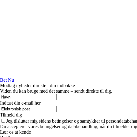
Bet Nu
Modtag nyheder direkte i din indbakke
Viden du kan bruge med det samme – sendt direkte til dig.
Indtast din e-mail her
Tilmeld dig
Jeg tilslutter mig sidens betingelser og samtykker til persondatabeha
Du accepterer vores betingelser og databehandling, når du tilmelder di
Lær os at kende