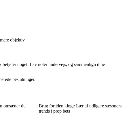
 mere objektiv.
sk betyder noget. Lav noter undervejs, og sammenlign dine
merede beslutninger.
dan omsætter du
Brug fortiden klogt: Lær af tidligere sæsoners
trends i prop bets