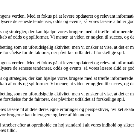
ingens verden. Med et fokus på at levere opdateret og relevant informati
nalysere de seneste tendenser, odds og events, så vores læsere altid er go
ps og strategier, der kan hjælpe vores brugere med at træffe informerede
b af odds og spilformer. Vi mener, at viden er nøglen til succes, og derf
betting som en uforudsigelig aktivitet, men vi ønsker at vise, at det er
forståelse for de faktorer, der påvirker udfaldet af forskellige spil.
ingens verden. Med et fokus på at levere opdateret og relevant informati
nalysere de seneste tendenser, odds og events, så vores læsere altid er go
ps og strategier, der kan hjælpe vores brugere med at træffe informerede
b af odds og spilformer. Vi mener, at viden er nøglen til succes, og derf
betting som en uforudsigelig aktivitet, men vi ønsker at vise, at det er
forståelse for de faktorer, der påvirker udfaldet af forskellige spil.
es læsere til at dele deres egne erfaringer og perspektiver, hvilket ska
or brugerne kan interagere og lære af hinanden.
Vi stræber efter at opretholde en høj standard i alt vores indhold og sikre
s tillid.