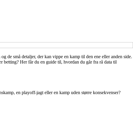
 og de små detaljer, der kan vippe en kamp til den ene eller anden side.
betting? Her får du en guide til, hvordan du går fra rå data til
onskamp, en playoff-jagt eller en kamp uden større konsekvenser?