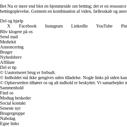
Bet Nu er mere end blot en hjemmeside om betting; det er en ressource ti
bettingoplevelse. Gennem en kombination af viden, fællesskab og ansvarli
Del og hjælp
X
Facebook
Instagram
LinkedIn
YouTube
Pin
Bliv klogere på os
Send mail
Mediekit
Annoncering
Bruger
Nyhedsbrev
Affiliate
Del et tip
© Uautoriseret brug er forbudt.
© Indholdet må ikke gengives uden tilladelse. Nogle links på siden ka
© Ophavsretten tilhører os og alt indhold er beskyttet. Vi samarbejder 
Sammenhold
Find os
Modtag beskeder
Social kontakt
Seneste nyt
Brugergruppe
Nabolag
Egne links