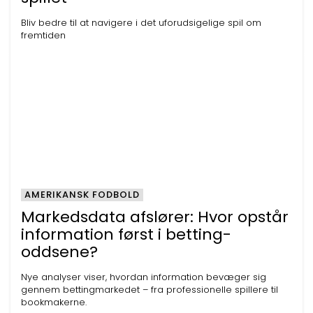
Bliv bedre til at navigere i det uforudsigelige spil om
fremtiden
AMERIKANSK FODBOLD
Markedsdata afslører: Hvor opstår
information først i betting-
oddsene?
Nye analyser viser, hvordan information bevæger sig
gennem bettingmarkedet – fra professionelle spillere til
bookmakerne.