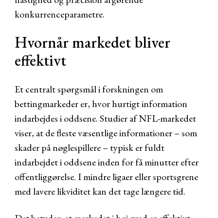
konkurrenceparametre.
Hvornår markedet bliver
effektivt
Et centralt spørgsmål i forskningen om
bettingmarkeder er, hvor hurtigt information
indarbejdes i oddsene. Studier af NFL-markedet
viser, at de fleste væsentlige informationer – som
skader på nøglespillere – typisk er fuldt
indarbejdet i oddsene inden for få minutter efter
offentliggørelse. I mindre ligaer eller sportsgrene
med lavere likviditet kan det tage længere tid.