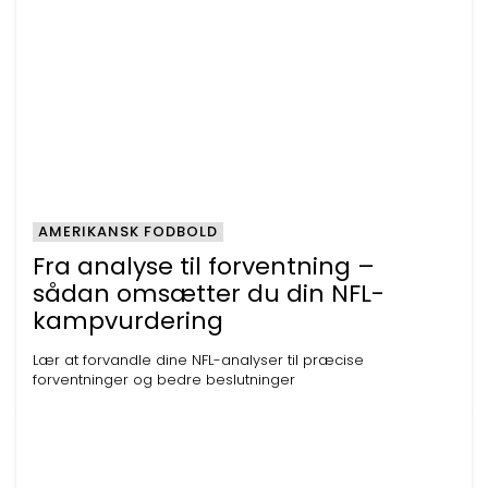
AMERIKANSK FODBOLD
Fra analyse til forventning –
sådan omsætter du din NFL-
kampvurdering
Lær at forvandle dine NFL-analyser til præcise
forventninger og bedre beslutninger