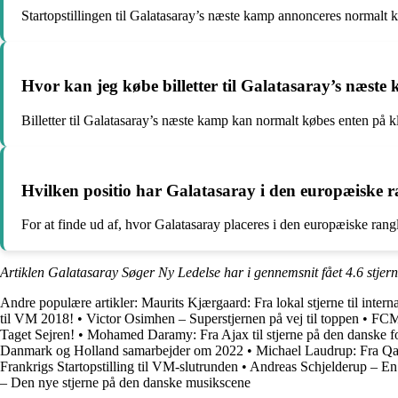
Startopstillingen til Galatasaray’s næste kamp annonceres normalt k
Hvor kan jeg købe billetter til Galatasaray’s næst
Billetter til Galatasaray’s næste kamp kan normalt købes enten på kl
Hvilken positio har Galatasaray i den europæiske ra
For at finde ud af, hvor Galatasaray placeres i den europæiske rangl
Artiklen Galatasaray Søger Ny Ledelse har i gennemsnit fået
4.6
stjer
Andre populære artikler:
Maurits Kjærgaard: Fra lokal stjerne til intern
til VM 2018!
•
Victor Osimhen – Superstjernen på vej til toppen
•
FCM 
Taget Sejren!
•
Mohamed Daramy: Fra Ajax til stjerne på den danske 
Danmark og Holland samarbejder om 2022
•
Michael Laudrup: Fra Qa
Frankrigs Startopstilling til VM-slutrunden
•
Andreas Schjelderup – En 
– Den nye stjerne på den danske musikscene