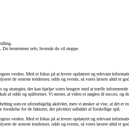
ndling.
g. Du bestemmer selv, hvornår du vil stoppe.
ingens verden. Med et fokus på at levere opdateret og relevant informati
nalysere de seneste tendenser, odds og events, så vores læsere altid er go
ps og strategier, der kan hjælpe vores brugere med at træffe informerede
b af odds og spilformer. Vi mener, at viden er nøglen til succes, og derf
betting som en uforudsigelig aktivitet, men vi ønsker at vise, at det er
forståelse for de faktorer, der påvirker udfaldet af forskellige spil.
ingens verden. Med et fokus på at levere opdateret og relevant informati
nalysere de seneste tendenser, odds og events, så vores læsere altid er go