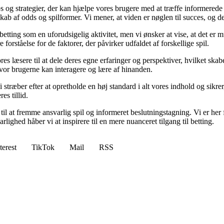
ps og strategier, der kan hjælpe vores brugere med at træffe informerede
b af odds og spilformer. Vi mener, at viden er nøglen til succes, og derf
betting som en uforudsigelig aktivitet, men vi ønsker at vise, at det er
forståelse for de faktorer, der påvirker udfaldet af forskellige spil.
es læsere til at dele deres egne erfaringer og perspektiver, hvilket ska
or brugerne kan interagere og lære af hinanden.
Vi stræber efter at opretholde en høj standard i alt vores indhold og sikre
s tillid.
l at fremme ansvarlig spil og informeret beslutningstagning. Vi er her f
ghed håber vi at inspirere til en mere nuanceret tilgang til betting.
terest
TikTok
Mail
RSS