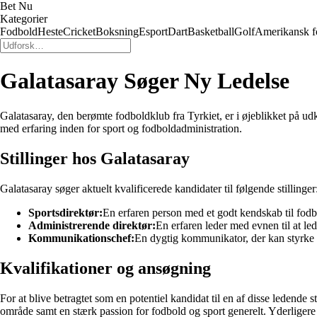
Bet Nu
Kategorier
Fodbold
Heste
Cricket
Boksning
Esport
Dart
Basketball
Golf
Amerikansk f
Galatasaray Søger Ny Ledelse
Galatasaray, den berømte fodboldklub fra Tyrkiet, er i øjeblikket på udk
med erfaring inden for sport og fodboldadministration.
Stillinger hos Galatasaray
Galatasaray søger aktuelt kvalificerede kandidater til følgende stillinger
Sportsdirektør:
En erfaren person med et godt kendskab til fodbo
Administrerende direktør:
En erfaren leder med evnen til at le
Kommunikationschef:
En dygtig kommunikator, der kan styrke 
Kvalifikationer og ansøgning
For at blive betragtet som en potentiel kandidat til en af ​​disse ledende 
område samt en stærk passion for fodbold og sport generelt. Yderligere 