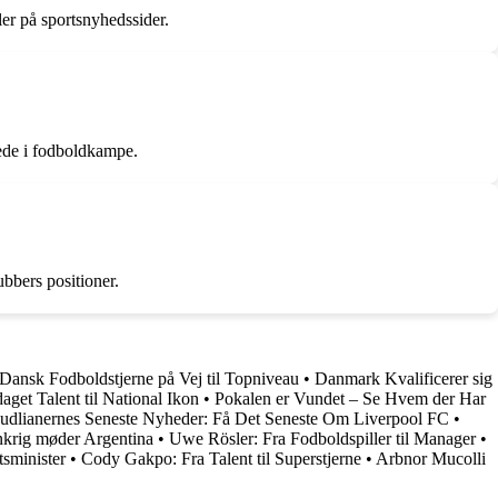
ler på sportsnyhedssider.
rede i fodboldkampe.
ubbers positioner.
Dansk Fodboldstjerne på Vej til Topniveau
•
Danmark Kvalificerer sig
aget Talent til National Ikon
•
Pokalen er Vundet – Se Hvem der Har
udlianernes Seneste Nyheder: Få Det Seneste Om Liverpool FC
•
krig møder Argentina
•
Uwe Rösler: Fra Fodboldspiller til Manager
•
sminister
•
Cody Gakpo: Fra Talent til Superstjerne
•
Arbnor Mucolli