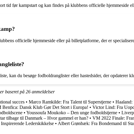
ort tid før kampstart og kan findes på klubbens officielle hjemmeside el
e kamp?
ubbens officielle hjemmeside eller på billetplatforme, der er specialise
ngleliste?
iste, kan du besøge fodboldranglister eller hastedsider, der opdaterer kl
ner baseret på
26
anmeldelser
ational succes
•
Marco Ramkilde: Fra Talent til Superstjerne
•
Haaland: 
Benfica: Dansk Klub Gør Det Stort i Europa!
•
Victor Lind: Fra Uopd
fodboldscene
•
Youssoufa Moukoko – Den unge fodboldstjerne
•
Liverp
tar tilbage til Danmark – Hvor gammel er han?
•
VM 2022 Finale: Fran
Inspirerende Lederskikkelse
•
Albert Grønbæk: Fra Bondemand til Stat