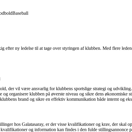
odbold
Baseball
ig efter ny ledelse til at tage over styringen af klubben. Med flere led
:
ld, der vil være ansvarlig for klubbens sportslige strategi og udvikling.
de og organisere klubben på øverste niveau og sikre dens økonomiske sta
klubbens brand og sikre en effektiv kommunikation både internt og ekst
stillinger hos Galatasaray, er der visse kvalifikationer og krav, der skal o
kvalifikationer og information kan findes i den fulde stillingsannonce 