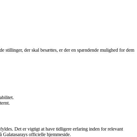
ende stillinger, der skal besættes, er der en spændende mulighed for dem
bilitet.
ernt.
pfyldes. Det er vigtigt at have tidligere erfaring inden for relevant
på Galatasarays officielle hjemmeside.