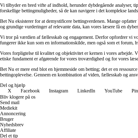
Vi tilbyder en bred vifte af indhold, herunder dybdegående analyser, ti
forskellige bettingmuligheder, så de kan navigere i det komplekse landska
Bet Nu eksisterer for at demystificere bettingverdenen. Mange opfatter 
og grundige vurderinger af relevante data, kan vores læsere få en dybere 
Vi tror på værdien af fællesskab og engagement. Derfor opfordrer vi vor
fungerer ikke kun som en informationskilde, men også som et forum, hv
Vores forpligtelse til kvalitet og objektivitet er kernen i vores arbejde. 
etiske fundament er afgørende for vores troværdighed og for vores læsere
Bet Nu er mere end blot en hjemmeside om betting; det er en ressource ti
bettingoplevelse. Gennem en kombination af viden, fællesskab og ansvarli
Del og hjælp
X
Facebook
Instagram
LinkedIn
YouTube
Pin
Bliv klogere på os
Send mail
Mediekit
Annoncering
Bruger
Nyhedsbrev
Affiliate
Del et tip