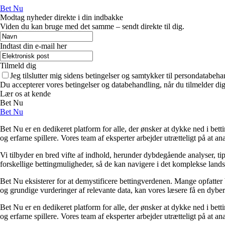
Bet Nu
Modtag nyheder direkte i din indbakke
Viden du kan bruge med det samme – sendt direkte til dig.
Indtast din e-mail her
Tilmeld dig
Jeg tilslutter mig sidens betingelser og samtykker til persondatabeha
Du accepterer vores betingelser og databehandling, når du tilmelder di
Lær os at kende
Bet Nu
Bet Nu
Bet Nu er en dedikeret platform for alle, der ønsker at dykke ned i bett
og erfarne spillere. Vores team af eksperter arbejder utrætteligt på at a
Vi tilbyder en bred vifte af indhold, herunder dybdegående analyser, ti
forskellige bettingmuligheder, så de kan navigere i det komplekse landska
Bet Nu eksisterer for at demystificere bettingverdenen. Mange opfatter 
og grundige vurderinger af relevante data, kan vores læsere få en dybere 
Bet Nu er en dedikeret platform for alle, der ønsker at dykke ned i bett
og erfarne spillere. Vores team af eksperter arbejder utrætteligt på at a