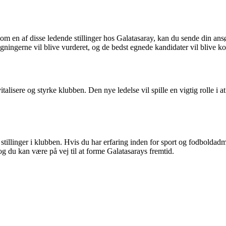
om en af ​​disse ledende stillinger hos Galatasaray, kan du sende din a
ingerne vil blive vurderet, og de bedst egnede kandidater vil blive kont
lisere og styrke klubben. Den nye ledelse vil spille en vigtig rolle i at
 stillinger i klubben. Hvis du har erfaring inden for sport og fodboldadmi
og du kan være på vej til at forme Galatasarays fremtid.