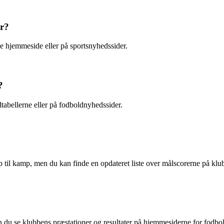
er?
le hjemmeside eller på sportsnyhedssider.
?
dtabellerne eller på fodboldnyhedssider.
 til kamp, men du kan finde en opdateret liste over målscorerne på klu
n du se klubbens præstationer og resultater på hjemmesiderne for fodbold