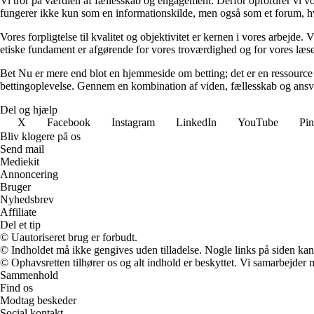
Vi tror på værdien af fællesskab og engagement. Derfor opfordrer vi vor
fungerer ikke kun som en informationskilde, men også som et forum, hv
Vores forpligtelse til kvalitet og objektivitet er kernen i vores arbejde. 
etiske fundament er afgørende for vores troværdighed og for vores læsere
Bet Nu er mere end blot en hjemmeside om betting; det er en ressource ti
bettingoplevelse. Gennem en kombination af viden, fællesskab og ansvarli
Del og hjælp
X
Facebook
Instagram
LinkedIn
YouTube
Pin
Bliv klogere på os
Send mail
Mediekit
Annoncering
Bruger
Nyhedsbrev
Affiliate
Del et tip
© Uautoriseret brug er forbudt.
© Indholdet må ikke gengives uden tilladelse. Nogle links på siden ka
© Ophavsretten tilhører os og alt indhold er beskyttet. Vi samarbejder 
Sammenhold
Find os
Modtag beskeder
Social kontakt