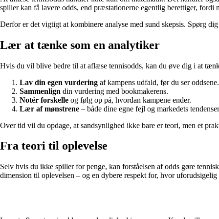
spiller kan få lavere odds, end præstationerne egentlig berettiger, ford
Derfor er det vigtigt at kombinere analyse med sund skepsis. Spørg dig 
Lær at tænke som en analytiker
Hvis du vil blive bedre til at aflæse tennisodds, kan du øve dig i at tæ
Lav din egen vurdering
af kampens udfald, før du ser oddsene.
Sammenlign
din vurdering med bookmakerens.
Notér forskelle
og følg op på, hvordan kampene ender.
Lær af mønstrene
– både dine egne fejl og markedets tendenser
Over tid vil du opdage, at sandsynlighed ikke bare er teori, men et prakt
Fra teori til oplevelse
Selv hvis du ikke spiller for penge, kan forståelsen af odds gøre ten
dimension til oplevelsen – og en dybere respekt for, hvor uforudsigelig