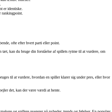
.
t er identiske.
r rankingpoint.
de, ofte efter hvert parti eller point.
æt, kan du bruge din forståelse af spillets rytme til at vurdere, om
ges til at vurdere, hvordan en spiller klarer sig under pres, eller hvor
ejler det, kan der være værdi at hente.
akere og spillere reagerer på nyheder, trends og følelser. En populær