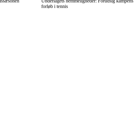
nissæsonen
Underlagets hemmeligheder: Forudsig kampens
forløb i tennis