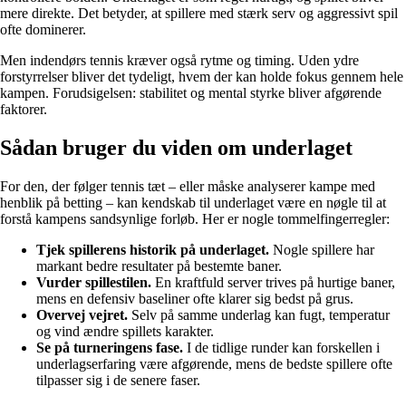
mere direkte. Det betyder, at spillere med stærk serv og aggressivt spil
ofte dominerer.
Men indendørs tennis kræver også rytme og timing. Uden ydre
forstyrrelser bliver det tydeligt, hvem der kan holde fokus gennem hele
kampen. Forudsigelsen: stabilitet og mental styrke bliver afgørende
faktorer.
Sådan bruger du viden om underlaget
For den, der følger tennis tæt – eller måske analyserer kampe med
henblik på betting – kan kendskab til underlaget være en nøgle til at
forstå kampens sandsynlige forløb. Her er nogle tommelfingerregler:
Tjek spillerens historik på underlaget.
Nogle spillere har
markant bedre resultater på bestemte baner.
Vurder spillestilen.
En kraftfuld server trives på hurtige baner,
mens en defensiv baseliner ofte klarer sig bedst på grus.
Overvej vejret.
Selv på samme underlag kan fugt, temperatur
og vind ændre spillets karakter.
Se på turneringens fase.
I de tidlige runder kan forskellen i
underlagserfaring være afgørende, mens de bedste spillere ofte
tilpasser sig i de senere faser.