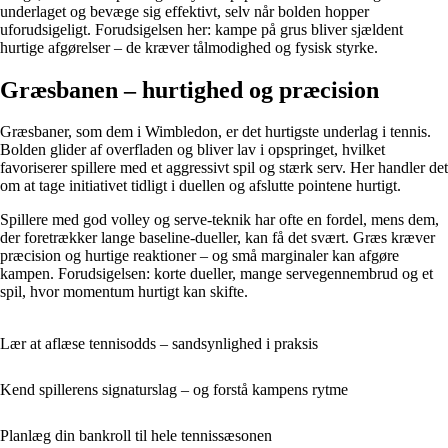
underlaget og bevæge sig effektivt, selv når bolden hopper
uforudsigeligt. Forudsigelsen her: kampe på grus bliver sjældent
hurtige afgørelser – de kræver tålmodighed og fysisk styrke.
Græsbanen – hurtighed og præcision
Græsbaner, som dem i Wimbledon, er det hurtigste underlag i tennis.
Bolden glider af overfladen og bliver lav i opspringet, hvilket
favoriserer spillere med et aggressivt spil og stærk serv. Her handler det
om at tage initiativet tidligt i duellen og afslutte pointene hurtigt.
Spillere med god volley og serve-teknik har ofte en fordel, mens dem,
der foretrækker lange baseline-dueller, kan få det svært. Græs kræver
præcision og hurtige reaktioner – og små marginaler kan afgøre
kampen. Forudsigelsen: korte dueller, mange servegennembrud og et
spil, hvor momentum hurtigt kan skifte.
Lær at aflæse tennisodds – sandsynlighed i praksis
Kend spillerens signaturslag – og forstå kampens rytme
Planlæg din bankroll til hele tennissæsonen