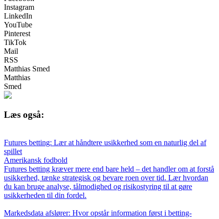
Instagram
LinkedIn
YouTube
Pinterest
TikTok
Mail
RSS
Matthias Smed
Matthias
Smed
Læs også:
Futures betting: Lær at håndtere usikkerhed som en naturlig del af
spillet
Amerikansk fodbold
Futures betting kræver mere end bare held – det handler om at forstå
usikkerhed, tænke strategisk og bevare roen over tid. Lær hvordan
du kan bruge analyse, tålmodighed og risikostyring til at gøre
usikkerheden til din fordel.
Markedsdata afslører: Hvor opstår information først i betting-