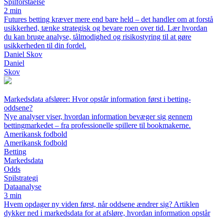
Spilforståelse
2 min
Futures betting kræver mere end bare held – det handler om at forstå
usikkerhed, tænke strategisk og bevare roen over tid. Lær hvordan
du kan bruge analyse, tålmodighed og risikostyring til at gøre
usikkerheden til din fordel.
Daniel Skov
Daniel
Skov
Markedsdata afslører: Hvor opstår information først i betting-
oddsene?
Nye analyser viser, hvordan information bevæger sig gennem
bettingmarkedet – fra professionelle spillere til bookmakerne.
Amerikansk fodbold
Amerikansk fodbold
Betting
Markedsdata
Odds
Spilstrategi
Dataanalyse
3 min
Hvem opdager ny viden først, når oddsene ændrer sig? Artiklen
dykker ned i markedsdata for at afsløre, hvordan information opstår