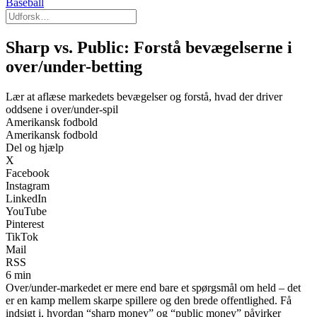
Baseball
Sharp vs. Public: Forstå bevægelserne i
over/under-betting
Lær at aflæse markedets bevægelser og forstå, hvad der driver
oddsene i over/under-spil
Amerikansk fodbold
Amerikansk fodbold
Del og hjælp
X
Facebook
Instagram
LinkedIn
YouTube
Pinterest
TikTok
Mail
RSS
6 min
Over/under-markedet er mere end bare et spørgsmål om held – det
er en kamp mellem skarpe spillere og den brede offentlighed. Få
indsigt i, hvordan “sharp money” og “public money” påvirker