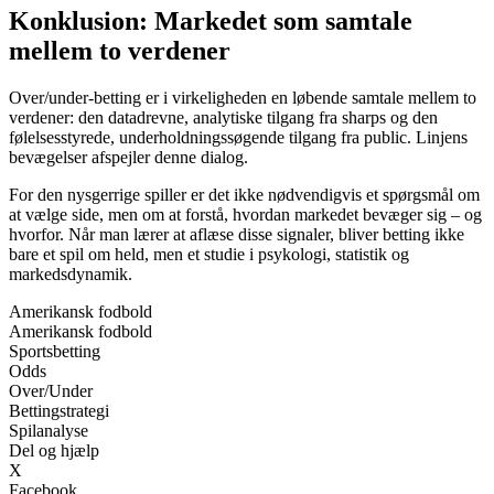
Konklusion: Markedet som samtale
mellem to verdener
Over/under-betting er i virkeligheden en løbende samtale mellem to
verdener: den datadrevne, analytiske tilgang fra sharps og den
følelsesstyrede, underholdningssøgende tilgang fra public. Linjens
bevægelser afspejler denne dialog.
For den nysgerrige spiller er det ikke nødvendigvis et spørgsmål om
at vælge side, men om at forstå, hvordan markedet bevæger sig – og
hvorfor. Når man lærer at aflæse disse signaler, bliver betting ikke
bare et spil om held, men et studie i psykologi, statistik og
markedsdynamik.
Amerikansk fodbold
Amerikansk fodbold
Sportsbetting
Odds
Over/Under
Bettingstrategi
Spilanalyse
Del og hjælp
X
Facebook