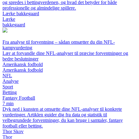
og spredes i bettingverdenen, og hvad det betyder for både
professionelle og almindelige spillere.
Lærke bakkegaard
Lærke
bakkegaard
Fra analyse til forventning – sådan omsætter du din NFL-
kampvurdering
Lær at forvandle dine NFL-analyser til præcise forventninger og
bedre beslutninger
Amerikansk fodbold
Amerikansk fodbold
NFL
Analyse
Sport
Betting
Fantasy Football
7 min
Dyk ned i kunsten at omsætte dine NFL-analyser til konkrete
vurderinger. Artiklen guider dig fra data og statistik til
velbegrundede forventninger, du kan bruge i samtaler, fantasy
football eller betting.
Thor Skov
Thor