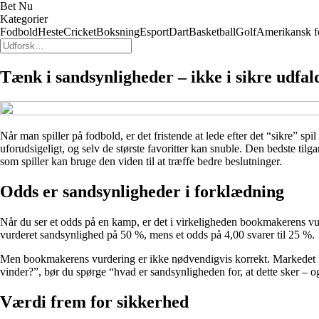
Bet Nu
Kategorier
Fodbold
Heste
Cricket
Boksning
Esport
Dart
Basketball
Golf
Amerikansk f
Tænk i sandsynligheder – ikke i sikre udfal
Når man spiller på fodbold, er det fristende at lede efter det “sikre” s
uforudsigeligt, og selv de største favoritter kan snuble. Den bedste ti
som spiller kan bruge den viden til at træffe bedre beslutninger.
Odds er sandsynligheder i forklædning
Når du ser et odds på en kamp, er det i virkeligheden bookmakerens vur
vurderet sandsynlighed på 50 %, mens et odds på 4,00 svarer til 25 %.
Men bookmakerens vurdering er ikke nødvendigvis korrekt. Markedet kan
vinder?”, bør du spørge “hvad er sandsynligheden for, at dette sker – o
Værdi frem for sikkerhed