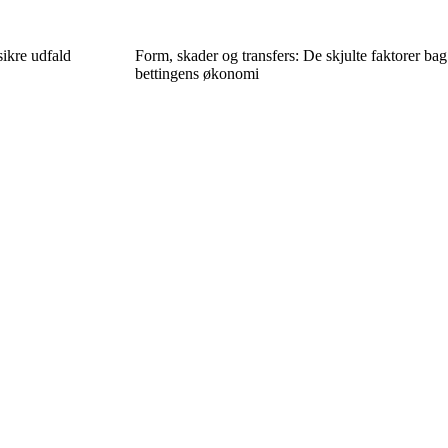
sikre udfald
Form, skader og transfers: De skjulte faktorer bag
bettingens økonomi