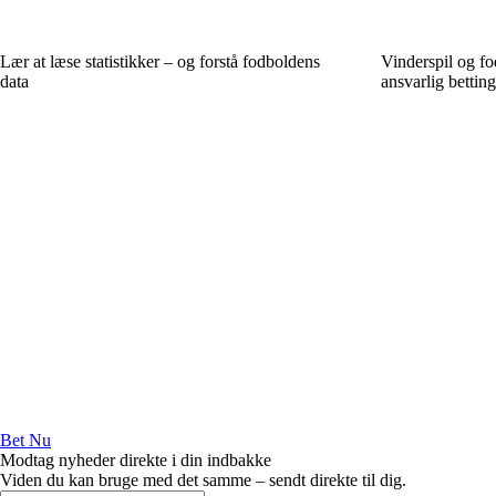
Lær at læse statistikker – og forstå fodboldens
Vinderspil og f
data
ansvarlig betting
Bet Nu
Modtag nyheder direkte i din indbakke
Viden du kan bruge med det samme – sendt direkte til dig.