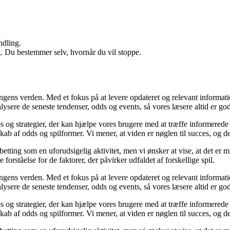
ndling.
g. Du bestemmer selv, hvornår du vil stoppe.
ingens verden. Med et fokus på at levere opdateret og relevant informati
nalysere de seneste tendenser, odds og events, så vores læsere altid er go
ps og strategier, der kan hjælpe vores brugere med at træffe informerede
b af odds og spilformer. Vi mener, at viden er nøglen til succes, og derf
betting som en uforudsigelig aktivitet, men vi ønsker at vise, at det er
forståelse for de faktorer, der påvirker udfaldet af forskellige spil.
ingens verden. Med et fokus på at levere opdateret og relevant informati
nalysere de seneste tendenser, odds og events, så vores læsere altid er go
ps og strategier, der kan hjælpe vores brugere med at træffe informerede
b af odds og spilformer. Vi mener, at viden er nøglen til succes, og derf