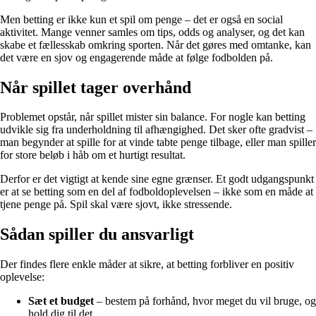
Men betting er ikke kun et spil om penge – det er også en social
aktivitet. Mange venner samles om tips, odds og analyser, og det kan
skabe et fællesskab omkring sporten. Når det gøres med omtanke, kan
det være en sjov og engagerende måde at følge fodbolden på.
Når spillet tager overhånd
Problemet opstår, når spillet mister sin balance. For nogle kan betting
udvikle sig fra underholdning til afhængighed. Det sker ofte gradvist –
man begynder at spille for at vinde tabte penge tilbage, eller man spiller
for store beløb i håb om et hurtigt resultat.
Derfor er det vigtigt at kende sine egne grænser. Et godt udgangspunkt
er at se betting som en del af fodboldoplevelsen – ikke som en måde at
tjene penge på. Spil skal være sjovt, ikke stressende.
Sådan spiller du ansvarligt
Der findes flere enkle måder at sikre, at betting forbliver en positiv
oplevelse:
Sæt et budget
– bestem på forhånd, hvor meget du vil bruge, og
hold dig til det.