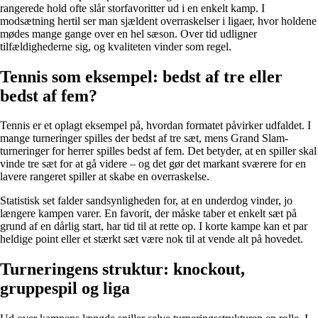
rangerede hold ofte slår storfavoritter ud i en enkelt kamp. I
modsætning hertil ser man sjældent overraskelser i ligaer, hvor holdene
mødes mange gange over en hel sæson. Over tid udligner
tilfældighederne sig, og kvaliteten vinder som regel.
Tennis som eksempel: bedst af tre eller
bedst af fem?
Tennis er et oplagt eksempel på, hvordan formatet påvirker udfaldet. I
mange turneringer spilles der bedst af tre sæt, mens Grand Slam-
turneringer for herrer spilles bedst af fem. Det betyder, at en spiller skal
vinde tre sæt for at gå videre – og det gør det markant sværere for en
lavere rangeret spiller at skabe en overraskelse.
Statistisk set falder sandsynligheden for, at en underdog vinder, jo
længere kampen varer. En favorit, der måske taber et enkelt sæt på
grund af en dårlig start, har tid til at rette op. I korte kampe kan et par
heldige point eller et stærkt sæt være nok til at vende alt på hovedet.
Turneringens struktur: knockout,
gruppespil og liga