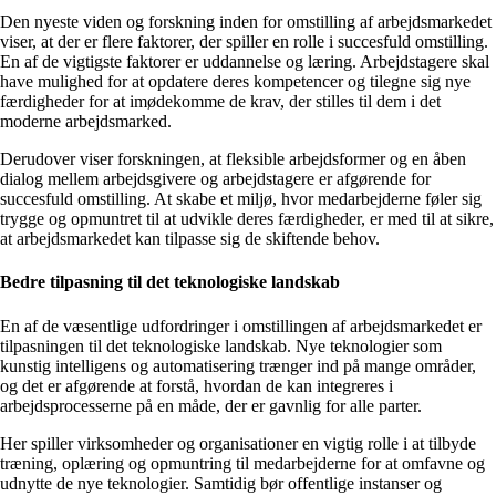
Den nyeste viden og forskning inden for omstilling af arbejdsmarkedet
viser, at der er flere faktorer, der spiller en rolle i succesfuld omstilling.
En af de vigtigste faktorer er uddannelse og læring. Arbejdstagere skal
have mulighed for at opdatere deres kompetencer og tilegne sig nye
færdigheder for at imødekomme de krav, der stilles til dem i det
moderne arbejdsmarked.
Derudover viser forskningen, at fleksible arbejdsformer og en åben
dialog mellem arbejdsgivere og arbejdstagere er afgørende for
succesfuld omstilling. At skabe et miljø, hvor medarbejderne føler sig
trygge og opmuntret til at udvikle deres færdigheder, er med til at sikre,
at arbejdsmarkedet kan tilpasse sig de skiftende behov.
Bedre tilpasning til det teknologiske landskab
En af de væsentlige udfordringer i omstillingen af arbejdsmarkedet er
tilpasningen til det teknologiske landskab. Nye teknologier som
kunstig intelligens og automatisering trænger ind på mange områder,
og det er afgørende at forstå, hvordan de kan integreres i
arbejdsprocesserne på en måde, der er gavnlig for alle parter.
Her spiller virksomheder og organisationer en vigtig rolle i at tilbyde
træning, oplæring og opmuntring til medarbejderne for at omfavne og
udnytte de nye teknologier. Samtidig bør offentlige instanser og