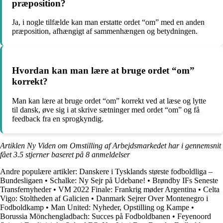
præposition?
Ja, i nogle tilfælde kan man erstatte ordet “om” med en anden
præposition, afhængigt af sammenhængen og betydningen.
Hvordan kan man lære at bruge ordet “om”
korrekt?
Man kan lære at bruge ordet “om” korrekt ved at læse og lytte
til dansk, øve sig i at skrive sætninger med ordet “om” og få
feedback fra en sprogkyndig.
Artiklen Ny Viden om Omstilling af Arbejdsmarkedet har i gennemsnit
fået
3.5
stjerner baseret på
8
anmeldelser
Andre populære artikler:
Danskere i Tysklands største fodboldliga –
Bundesligaen
•
Schalke: Ny Sejr på Udebane!
•
Brøndby IFs Seneste
Transfernyheder
•
VM 2022 Finale: Frankrig møder Argentina
•
Celta
Vigo: Stoltheden af Galicien
•
Danmark Sejrer Over Montenegro i
Fodboldkamp
•
Man United: Nyheder, Opstilling og Kampe
•
Borussia Mönchengladbach: Succes på Fodboldbanen
•
Feyenoord