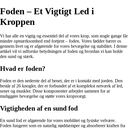
Foden – Et Vigtigt Led i
Kroppen
Vi har alle en vigtig og essentiel del af vores krop, som nogle gange får
mindre opmærksomhed end fortjent – foden. Vores fødder bærer os
gennem livet og er afgørende for vores bevægelse og stabilitet. I denne
artikel vil vi udforske betydningen af foden og hvordan vi kan holde
den sund og stærk.
Hvad er foden?
Foden er den nederste del af benet, der er i kontakt med jorden. Den
består af 26 knogler, der er forbundet af et komplekst netværk af led,
sener og muskler. Disse komponenter arbejder sammen for at
muliggøre bevægelse og støtte vores kropsvægt.
Vigtigheden af en sund fod
En sund fod er afgørende for vores mobilitet og fysiske velvære.
Foden fungerer som en naturlig støddæmper og absorberer kraften fra