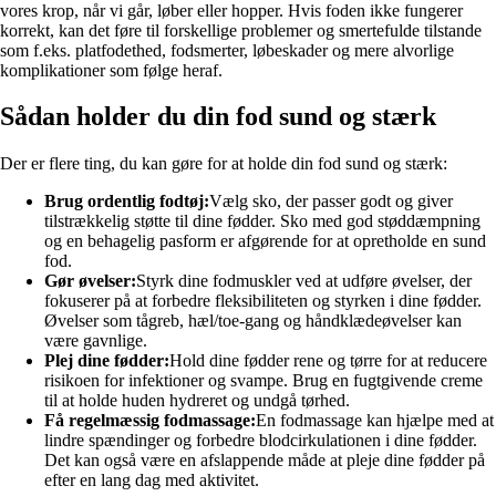
vores krop, når vi går, løber eller hopper. Hvis foden ikke fungerer
korrekt, kan det føre til forskellige problemer og smertefulde tilstande
som f.eks. platfodethed, fodsmerter, løbeskader og mere alvorlige
komplikationer som følge heraf.
Sådan holder du din fod sund og stærk
Der er flere ting, du kan gøre for at holde din fod sund og stærk:
Brug ordentlig fodtøj:
Vælg sko, der passer godt og giver
tilstrækkelig støtte til dine fødder. Sko med god støddæmpning
og en behagelig pasform er afgørende for at opretholde en sund
fod.
Gør øvelser:
Styrk dine fodmuskler ved at udføre øvelser, der
fokuserer på at forbedre fleksibiliteten og styrken i dine fødder.
Øvelser som tågreb, hæl/toe-gang og håndklædeøvelser kan
være gavnlige.
Plej dine fødder:
Hold dine fødder rene og tørre for at reducere
risikoen for infektioner og svampe. Brug en fugtgivende creme
til at holde huden hydreret og undgå tørhed.
Få regelmæssig fodmassage:
En fodmassage kan hjælpe med at
lindre spændinger og forbedre blodcirkulationen i dine fødder.
Det kan også være en afslappende måde at pleje dine fødder på
efter en lang dag med aktivitet.